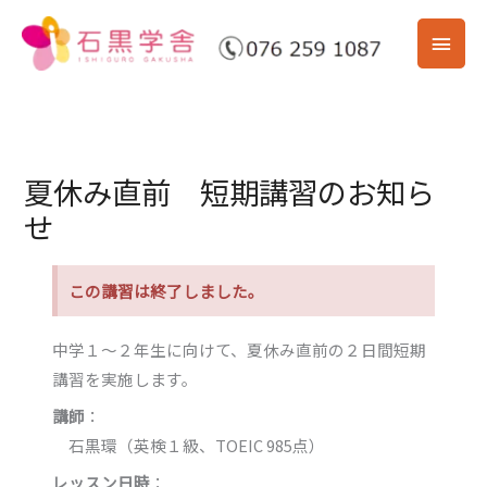
内
メ
容
を
イ
ス
ン
キ
ッ
メ
夏休み直前 短期講習のお知ら
プ
ニ
せ
ュ
この講習は終了しました。
ー
中学１〜２年生に向けて、夏休み直前の２日間短期
講習を実施します。
講師
：
石黒環（英検１級、TOEIC 985点）
レッスン日時
：