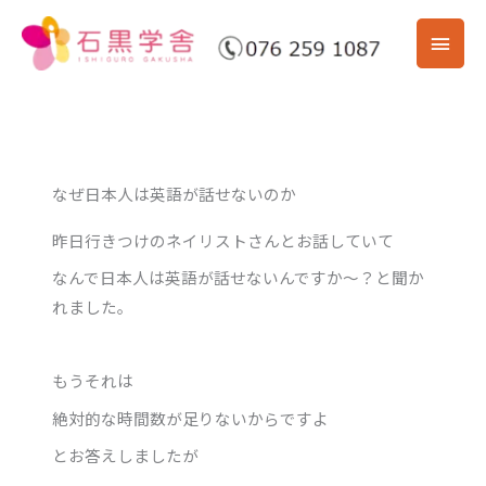
内
メ
容
を
イ
ス
ン
キ
ッ
メ
プ
なぜ日本人は英語が話せないのか
ニ
昨日行きつけのネイリストさんとお話していて
ュ
なんで日本人は英語が話せないんですか～？と聞か
ー
れました。
もうそれは
絶対的な時間数が足りないからですよ
とお答えしましたが