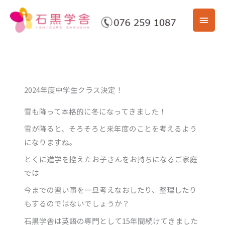
内
メ
容
を
イ
ス
ン
キ
ッ
メ
プ
2024年度中学生クラス決定！
ニ
雪も降って本格的に冬になってきました！
ュ
雪が降ると、そろそろと来年度のことを考えるよう
ー
になりますね。
とくに進学を控えたお子さんをお持ちになるご家庭
では
今までの習い事を一旦考えなおしたり、整理したり
もするのではないでしょうか？
石黒学舎は英語の専門として15年間続けてきました