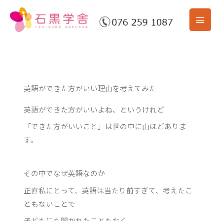
内
メ
容
を
イ
ス
ン
キ
ッ
メ
プ
英語ができた方がいい理由を考えてみた
ニ
英語ができた方がいいよね、というけれど
ュ
「できた方がいいこと」は世の中に山ほどありま
ー
す。
その中でなぜ英語なのか
正直私にとって、英語は当たり前すぎて、考えたこ
ともないことで
子どもにも聞かれたこともなく