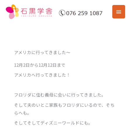
内
メ
容
を
イ
ス
ン
キ
ッ
メ
プ
アメリカに行ってきました～
ニ
12月2日から12月12日まで
ュ
アメリカへ行ってきました！
ー
フロリダに住む義母に会いに行ってきました。
そして夫のいとこ家族もフロリダにいるので、そち
らへも。
そしてそしてディズニーワールドにも。