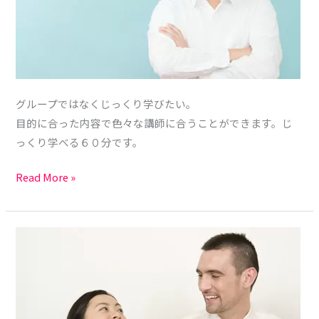
ト
レ
ッ
ス
ン
グループではなくじっくり学びたい。
目的に合った内容で色々な講師に合うことができます。じ
っくり学べる６０分です。
Read More »
中
学
生
ク
ラ