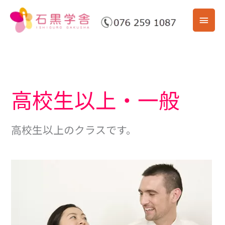
内
メ
容
を
イ
ス
ン
キ
ッ
メ
プ
高校生以上・一般
ニ
ュ
高校生以上のクラスです。
ー
一
般
英
会
話