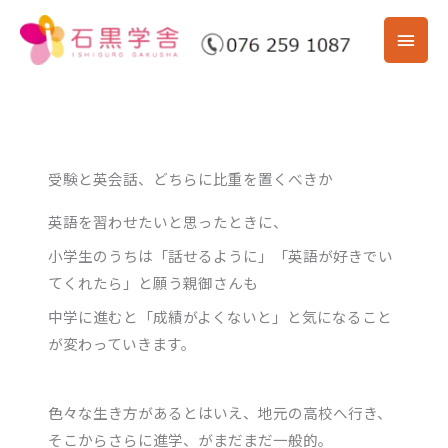
内
メ
容
を
イ
ス
ン
キ
ッ
メ
プ
受験と英会話、どちらに比重を置くべきか
ニ
英語を習わせたいと思ったときに、
ュ
小学生のうちは「話せるように」「英語が好きでい
ー
てくれたら」と願う親御さんも
中学に進むと「成績がよくないと」と気になること
が変わっていきます。
色々な生き方があるとはいえ、地元の高校へ行き、
そこからさらに進学、がまだまだ一般的。