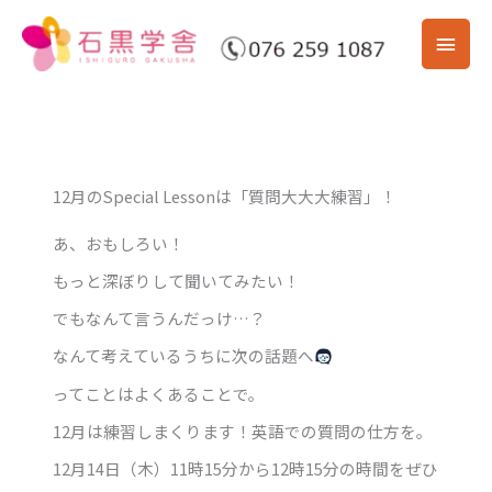
内
メ
容
を
イ
ス
ン
キ
ッ
メ
プ
12月のSpecial Lessonは「質問大大大練習」！
ニ
あ、おもしろい！
ュ
もっと深ぼりして聞いてみたい！
ー
でもなんて言うんだっけ…？
なんて考えているうちに次の話題へ
ってことはよくあることで。
12月は練習しまくります！英語での質問の仕方を。
12月14日（木）11時15分から12時15分の時間をぜひ